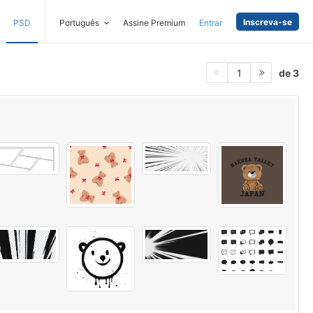
Inscreva-se
PSD
Português
Assine Premium
Entrar
de 3
1