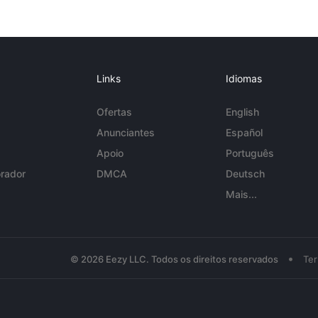
Links
Idiomas
Ofertas
English
Anunciantes
Español
Apoio
Português
rador
DMCA
Deutsch
Mais...
•
© 2026 Eezy LLC. Todos os direitos reservados
Te