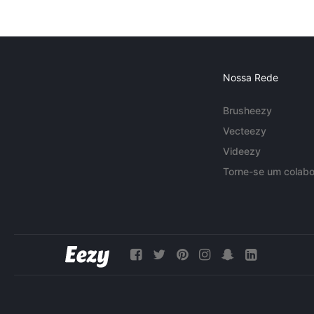
Nossa Rede
Brusheezy
Vecteezy
Videezy
Torne-se um colabo