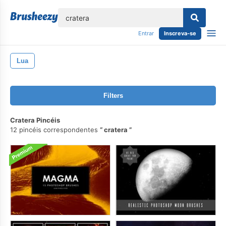
echar
Entrar
Inscreva-se
Lua
Filters
Cratera Pincéis
12 pincéis correspondentes
cratera