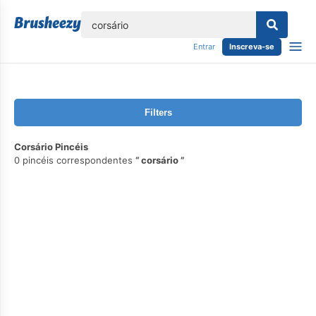
echar
Entrar
Inscreva-se
Filters
Corsário Pincéis
0 pincéis correspondentes
corsário