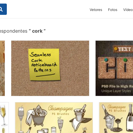
Vetores
Fotos
Vídeo
respondentes
cork