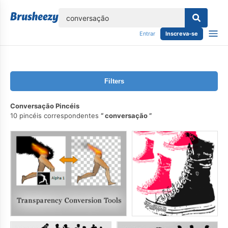
echar
Entrar
Inscreva-se
Filters
Conversação Pincéis
10 pincéis correspondentes
conversação