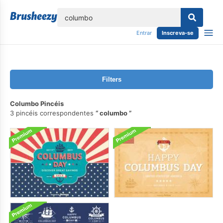
echar
Entrar
Inscreva-se
Filters
Columbo Pincéis
3 pincéis correspondentes
columbo