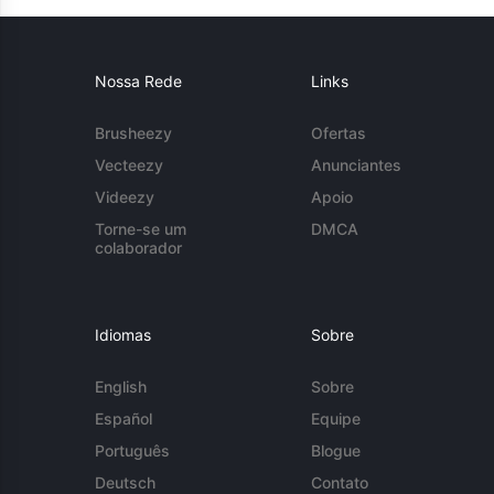
Nossa Rede
Links
Brusheezy
Ofertas
Vecteezy
Anunciantes
Videezy
Apoio
Torne-se um
DMCA
colaborador
Idiomas
Sobre
English
Sobre
Español
Equipe
Português
Blogue
Deutsch
Contato