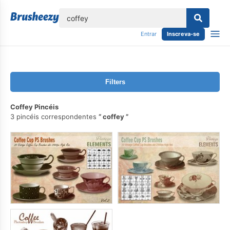
echar
Entrar
Inscreva-se
Filters
Coffey Pincéis
3 pincéis correspondentes
coffey