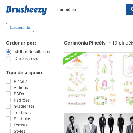
Casamento
Ordenar por:
Cerimônia Pincéis
-
10 pincé
Melhor Resultados
O mais novo
Tipo de arquivo:
Pincéis
Actions
PSDs
Padrões
Gradientes
Texturas
Símbolos
Formas
Styles