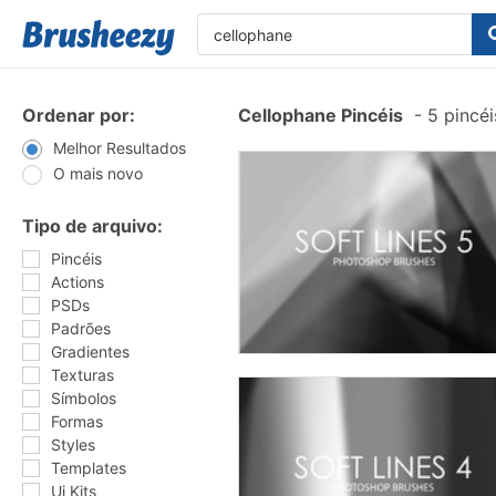
Ordenar por:
Cellophane Pincéis
-
5 pincé
Melhor Resultados
O mais novo
Tipo de arquivo:
Pincéis
Actions
PSDs
Padrões
Gradientes
Texturas
Símbolos
Formas
Styles
Templates
Ui Kits