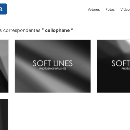
Vetores
Fotos
Vídeo
is correspondentes
cellophane