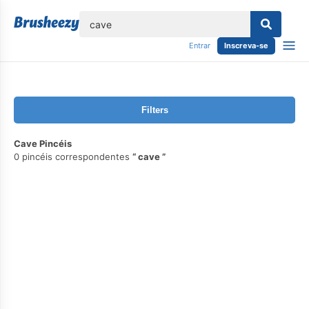
echar
Entrar
Inscreva-se
Filters
Cave Pincéis
0 pincéis correspondentes
cave