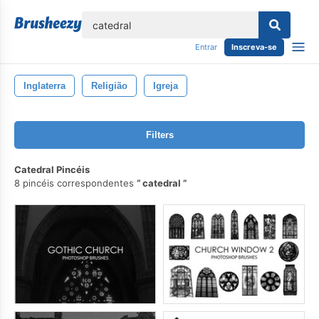
echar
Entrar
Inscreva-se
Inglaterra
Religião
Igreja
Filters
Catedral Pincéis
8 pincéis correspondentes
catedral