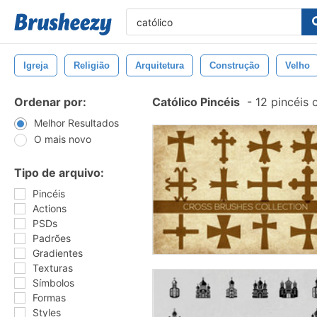
Igreja
Religião
Arquitetura
Construção
Velho
Ordenar por:
Católico Pincéis
-
12 pincéis
Melhor Resultados
O mais novo
Tipo de arquivo:
Pincéis
Actions
PSDs
Padrões
Gradientes
Texturas
Símbolos
Formas
Styles