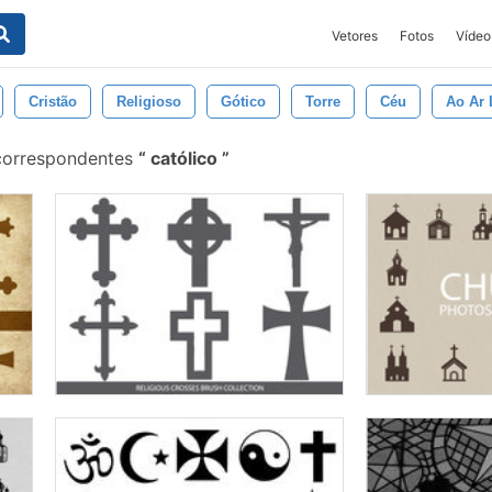
Vetores
Fotos
Vídeo
Cristão
Religioso
Gótico
Torre
Céu
Ao Ar 
 correspondentes
católico