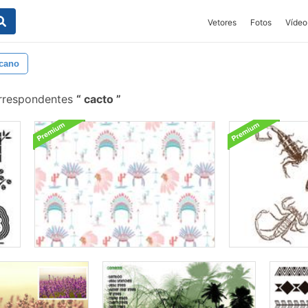
Vetores
Fotos
Vídeo
cano
orrespondentes
cacto