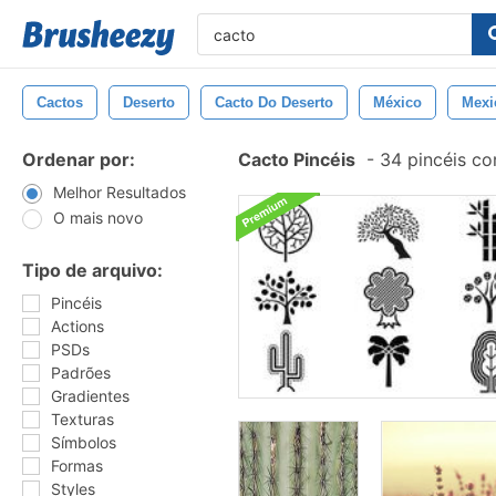
Cactos
Deserto
Cacto Do Deserto
México
Mexi
Ordenar por:
Cacto Pincéis
-
34 pincéis c
Melhor Resultados
O mais novo
Tipo de arquivo:
Pincéis
Actions
PSDs
Padrões
Gradientes
Texturas
Símbolos
Formas
Styles