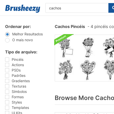
Ordenar por:
Cachos Pincéis
-
4 pincéis c
Melhor Resultados
O mais novo
Tipo de arquivo:
Pincéis
Actions
PSDs
Padrões
Gradientes
Texturas
Símbolos
Browse More Cachos
Formas
Styles
Templates
Ui Kits