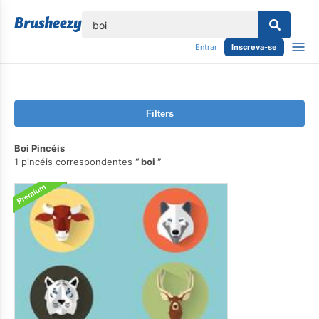
echar
Entrar
Inscreva-se
Filters
Boi Pincéis
1 pincéis correspondentes
boi