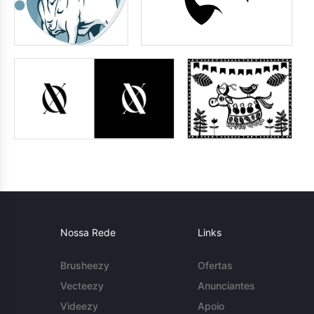
Nossa Rede
Links
Brusheezy
Ofertas
Vecteezy
Anunciantes
Videezy
Apoio