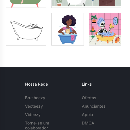
Nossa Rede
Links
Brusheezy
Ofertas
Vecteezy
Anunciantes
Videezy
Apoio
Torne-se um
DMCA
colaborador