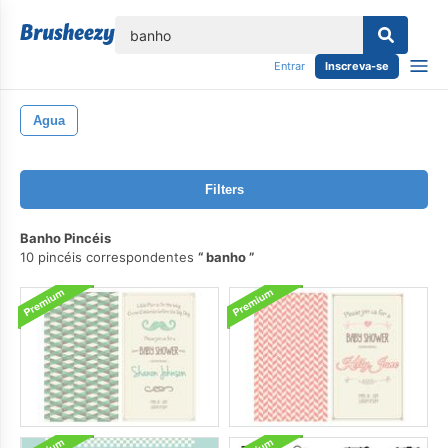
echar
Entrar
Inscreva-se
Agua
Filters
Banho Pincéis
10 pincéis correspondentes
banho