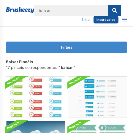
echar
Entrar
Inscreva-se
Filters
Baixar Pincéis
17 pincéis correspondentes
baixar