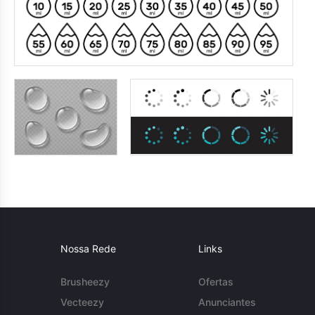
Nossa Rede
Links
Brusheezy
Ofertas
Vecteezy
Anunciantes