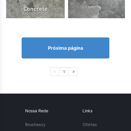
Próxima página
1
Nossa Rede
Links
Brusheezy
Ofertas