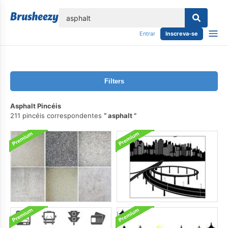
echar
Entrar
Inscreva-se
Filters
Asphalt Pincéis
211 pincéis correspondentes
asphalt