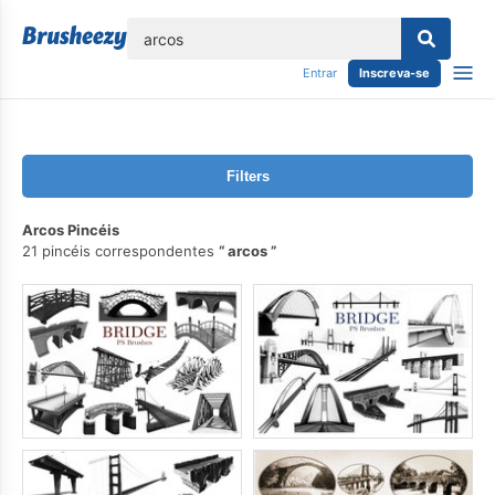
echar
Entrar
Inscreva-se
Filters
Arcos Pincéis
21 pincéis correspondentes
arcos