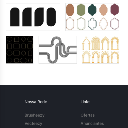
Nossa Rede
Links
Brusheezy
Ofertas
Vecteezy
Anunciantes