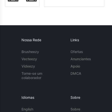
Nossa Rede
Links
Brusheezy
Ofertas
Vecteezy
Anunciantes
Videezy
Apoio
Torne-se um
DMCA
colaborador
Idiomas
Sobre
English
Sobre