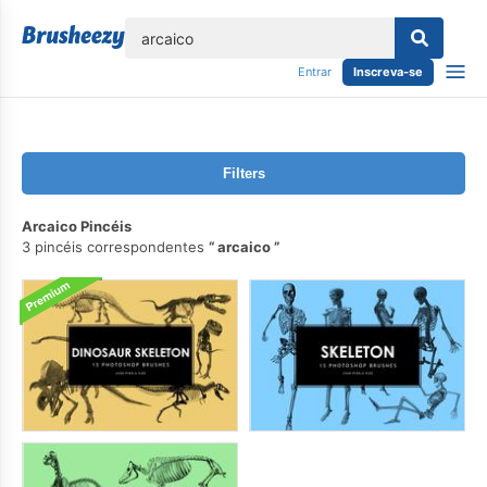
echar
Entrar
Inscreva-se
Filters
Arcaico Pincéis
3 pincéis correspondentes
arcaico