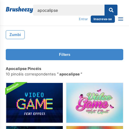
echar
Entrar
Inscreva-se
Zumbi
Filters
Apocalipse Pincéis
10 pincéis correspondentes
apocalipse