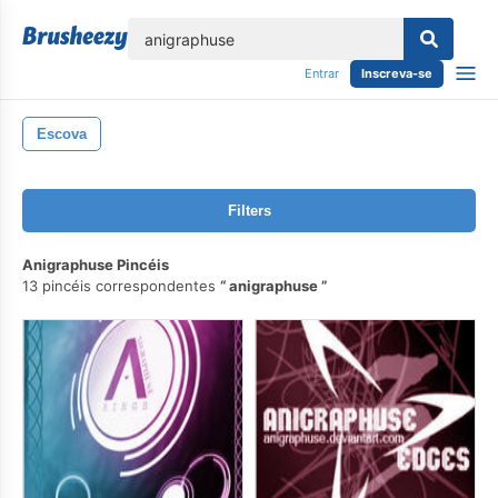
echar
Entrar
Inscreva-se
Escova
Filters
Anigraphuse Pincéis
13 pincéis correspondentes
anigraphuse