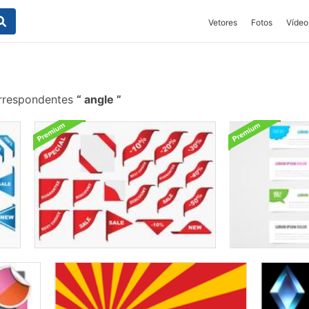
Vetores
Fotos
Vídeo
orrespondentes
angle