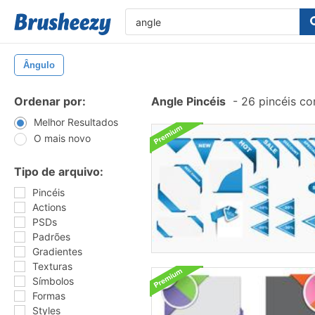
Ângulo
Ordenar por:
Angle Pincéis
-
26 pincéis c
Melhor Resultados
O mais novo
Tipo de arquivo:
Pincéis
Actions
PSDs
Padrões
Gradientes
Texturas
Símbolos
Formas
Styles