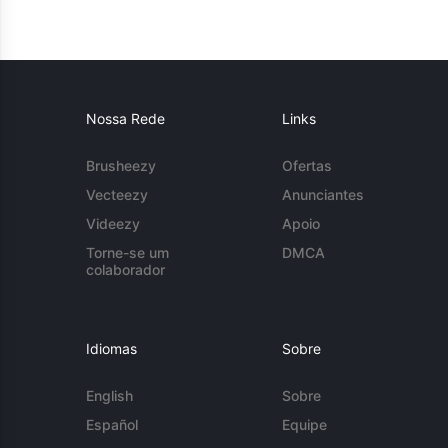
Nossa Rede
Links
Brusheezy
Ofertas
Vecteezy
Anunciantes
Videezy
Apoio
Torne-se um
DMCA
colaborador
Idiomas
Sobre
English
Sobre
Español
Equipe