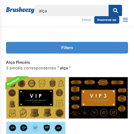
echar
Entrar
Inscreva-se
Filters
Alça Pincéis
3 pincéis correspondentes
alça