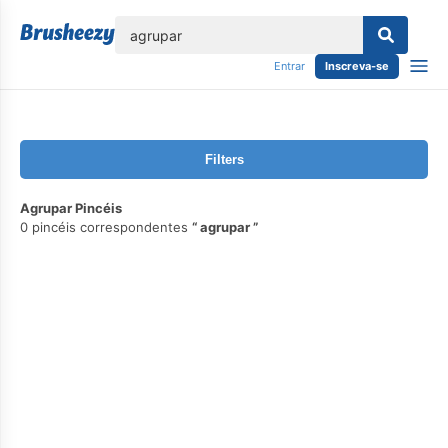
echar
Entrar
Inscreva-se
Filters
Agrupar Pincéis
0 pincéis correspondentes
agrupar