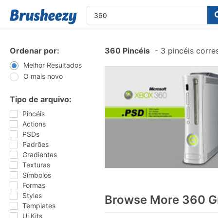
Ordenar por:
360 Pincéis
-
3 pincéis corr
Melhor Resultados
O mais novo
Tipo de arquivo:
Pincéis
Actions
PSDs
Padrões
Gradientes
Texturas
Símbolos
Formas
Styles
Browse More 360 Gr
Templates
Ui Kits