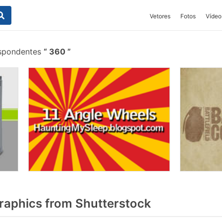
Vetores
Fotos
Vídeo
espondentes
360
aphics from Shutterstock